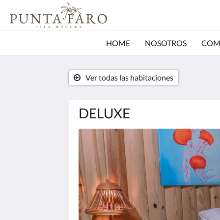
HOME
NOSOTROS
COM
Ver todas las habitaciones
DELUXE
A
continuación
se
muestra
un
carrusel
de
imágenes.
Para
verlas,