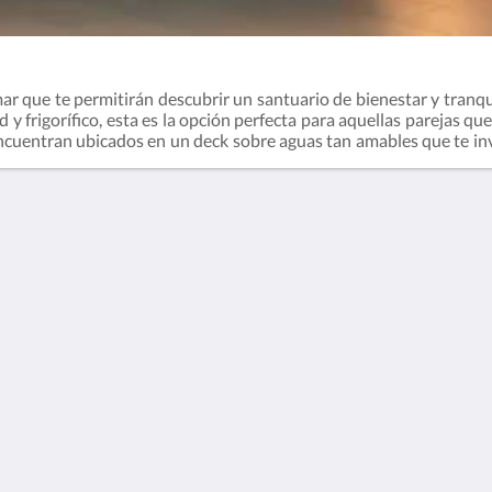
ar que te permitirán descubrir un santuario de bienestar y tranq
ad y frigorífico, esta es la opción perfecta para aquellas parejas qu
ncuentran ubicados en un deck sobre aguas tan amables que te inv
 a los arrecifes de corales.* Las imágenes de habitaciones son uti
POR FAVOR LEER
INFORMACIÓN
ADICIONAL
Términos y
Política Mascotas
Condiciones
FQA
Política de Protección
de Datos
English
Français
Español