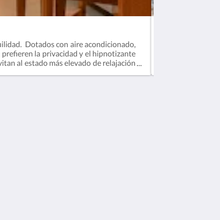
MASTER SUITE
uilidad. Dotados con aire acondicionado,
Estas habitacione
e prefieren la privacidad y el hipnotizante
maravilloso baño a
itan al estado más elevado de relajación
océano, pase sus d
lizadas como referencia de la categoría y
busca de estrella
Medios sociales
Powered by
Canvas