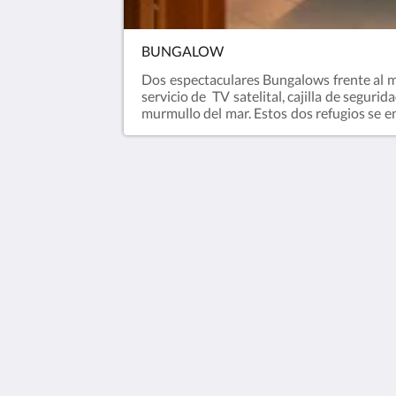
BUNGALOW
Dos espectaculares Bungalows frente al m
servicio de TV satelital, cajilla de segurid
murmullo del mar. Estos dos refugios se e
mientras disfrutas de una pintoresca vista
estas pueden variar.
Puntuación
Isla Múcura
Archipiélago de San Bernardo Bolivar
RNT184130
Colombia
reservas@puntafaro.com
2026
All rights reserved